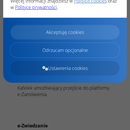
Więcej informacji znajdziesz w
Polityce cookies
oraz
w
Polityce prywatności
.
e-Zamówienia publiczne
Akceptuję cookies
Odrzucam opcjonalne
Ustawienia cookies
Kafelek umożliwiający przejście do platformy
e-Zamówienia.
e-Zwiedzanie