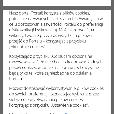
Nasz portal (Portal) korzysta z plików cookies,
e-Rada
potocznie nazywanych ciasteczkami. Używamy ich w
celu dostosowania zawartości Portalu do preferencji
użytkownika (Użytkownika). Możesz zezwolić na
wykorzystywanie przez nas wszystkich plików i
przejść do Portalu – korzystając z przycisku
„Akceptuję cookies”.
Korzystając z przycisku „Odrzucam opcjonalne”
możesz wskazać, że nie chcesz akceptować żadnych
plików cookies, w związku z czym przechowywane
będą tylko te, które są niezbędne do działania
Portalu.
Kafelek umożliwiający przejście do
Możesz dostosować wykorzystywanie plików cookies
dedykowanego systemu do obsługi sesji
do swoich preferencji, zaznaczając wybrane przez
Urzędu. System stanowi pełna obsługę oraz
siebie cele przetwarzania plików cookies -
archiwizację danych związanych z działaniami
korzystając z przycisku „Ustawienia cookies”.
statutowymi jednostek administracji
samorządowej.