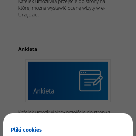
Kafelek umożliwia przejście do strony na
której można wystawić ocenę wizyty w e-
Urzędzie.
Ankieta
Kafelek umożliwiający przejście do strony z
ankietą.
Pliki cookies